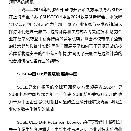
须解答的问题。
上海
——
2024
年
9
月
26
日
全球开源解决方案领导者SUSE
在上海隆重举办了SUSECON中国2024数字创新峰会。本次峰
会以“云边融合 AI无界”为主题,汇聚了行业专家与技术领袖,深入
探讨如何通过云原生、边缘计算和生成式AI等关键技术,助力企
业在数字化转型中获得持续的竞争优势。峰会不仅带来了全新
的技术趋势和最佳实践,同时全面展示了如何基于开源开放的技
术体系构建安全的企业级AI架构,并阐明了云原生与边缘计算的
融合如何推动各行业的创新。
SUSE中国3.0:开源赋能 服务中国
SUSE是来自德国的全球开源解决方案领导者,2024年是
SUSE扎根中国的20周年,二十年来,SUSE始终秉持开源开放,致
力于为中国企业提供创新且可靠的企业级开源解决方案,帮助企
业应对数字化转型的挑战。
SUSE CEO Dirk-Peter van Leeuwen在开幕致辞中提到,过
去一年发生的多次重大IT中断事件再次证明,企业对技术的依赖