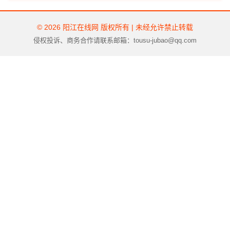
© 2026 阳江在线网 版权所有 | 未经允许禁止转载
侵权投诉、商务合作请联系邮箱：tousu-jubao@qq.com