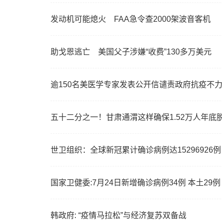
发动机可能熄火 FAA急令查2000架波音客机
助戈恩逃亡 美国父子涉嫌“收费”130多万美元
逾150名美医学专家发表公开信谴责政府抗疫不力
五十二分之一！甘肃通渭这样确保1.52万人年底
世卫组织：全球新冠累计确诊病例达15296926例
国家卫健委:7月24日新增确诊病例34例 本土29例
韩政府: “疫情马拉松”与经济复苏双备战