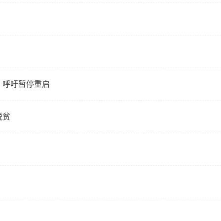
 呼吁暂停重启
脱贫