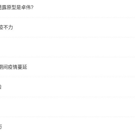
透露原型是卓伟?
抗疫不力
期间疫情蔓延
验
万