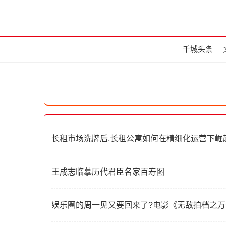
千城头条
长租市场洗牌后,长租公寓如何在精细化运营下崛
王成志临摹历代君臣名家百寿图
娱乐圈的周一见又要回来了?电影《无敌拍档之